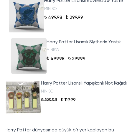
Harry Potter Lisanslı Ravenclaw Yastık
MINISO
₺ 499.98
₺ 299.99
Harry Potter Lisanslı Slytherin Yastık
MINISO
₺ 499.98
₺ 299.99
Harry Potter Lisanslı Yapışkanlı Not Kağıdı
MINISO
₺ 199.98
₺ 119.99
Harry Potter dünyasında büyük bir yer kaplayan bu