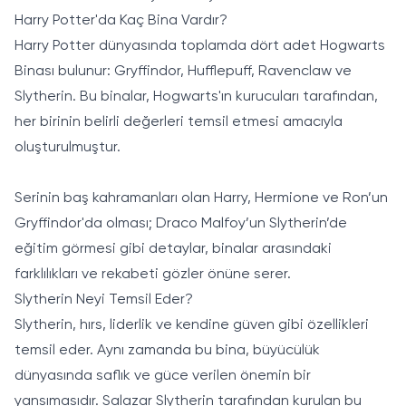
Harry Potter'da Kaç Bina Vardır?
Harry Potter dünyasında toplamda dört adet Hogwarts
Binası bulunur: Gryffindor, Hufflepuff, Ravenclaw ve
Slytherin. Bu binalar, Hogwarts'ın kurucuları tarafından,
her birinin belirli değerleri temsil etmesi amacıyla
oluşturulmuştur.
Serinin baş kahramanları olan Harry, Hermione ve Ron’un
Gryffindor'da olması; Draco Malfoy’un Slytherin’de
eğitim görmesi gibi detaylar, binalar arasındaki
farklılıkları ve rekabeti gözler önüne serer.
Slytherin Neyi Temsil Eder?
Slytherin, hırs, liderlik ve kendine güven gibi özellikleri
temsil eder. Aynı zamanda bu bina, büyücülük
dünyasında saflık ve güce verilen önemin bir
yansımasıdır. Salazar Slytherin tarafından kurulan bu