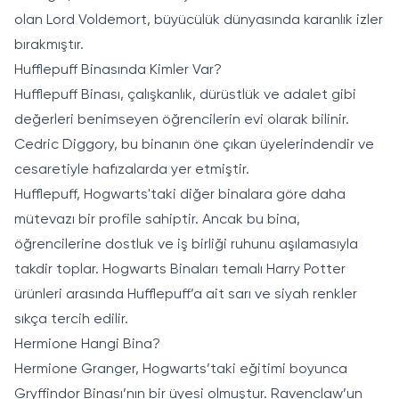
olan Lord Voldemort, büyücülük dünyasında karanlık izler
bırakmıştır.
Hufflepuff Binasında Kimler Var?
Hufflepuff Binası, çalışkanlık, dürüstlük ve adalet gibi
değerleri benimseyen öğrencilerin evi olarak bilinir.
Cedric Diggory, bu binanın öne çıkan üyelerindendir ve
cesaretiyle hafızalarda yer etmiştir.
Hufflepuff, Hogwarts'taki diğer binalara göre daha
mütevazı bir profile sahiptir. Ancak bu bina,
öğrencilerine dostluk ve iş birliği ruhunu aşılamasıyla
takdir toplar. Hogwarts Binaları temalı Harry Potter
ürünleri arasında Hufflepuff’a ait sarı ve siyah renkler
sıkça tercih edilir.
Hermione Hangi Bina?
Hermione Granger, Hogwarts’taki eğitimi boyunca
Gryffindor Binası’nın bir üyesi olmuştur. Ravenclaw’un