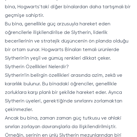
bina, Hogwarts'taki diğer binalardan daha tartışmalı bir
geçmişe sahiptir.
Bu bina, genellikle güç arzusuyla hareket eden
öğrencilerle ilişkilendirilse de Slytherin, liderlik
becerilerinin ve stratejik düşüncenin ön planda olduğu
bir ortam sunar. Hogwarts Binaları temalı ürünlerde
Slytherin'in yeşil ve gümüş renkleri dikkat çeker.
Slytherin Özellikleri Nelerdir?
Slytherin’in belirgin özellikleri arasında azim, zekâ ve
kararlılık bulunur. Bu binadaki öğrenciler, genellikle
zorluklara karşı planlı bir şekilde hareket eder. Ayrıca
Slytherin üyeleri, gerektiğinde sınırlarını zorlamaktan
çekinmezler.
Ancak bu bina, zaman zaman güç tutkusu ve ahlaki
sınırları zorlayan davranışlarla da ilişkilendirilmiştir.
Örneğin, serinin en ünlü Slytherin mezunlarından biri