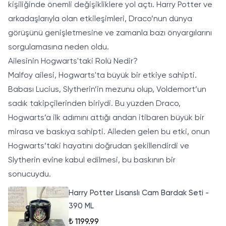
kişiliğinde önemli değişikliklere yol açtı. Harry Potter ve
arkadaşlarıyla olan etkileşimleri, Draco’nun dünya
görüşünü genişletmesine ve zamanla bazı önyargılarını
sorgulamasına neden oldu.
Ailesinin Hogwarts'taki Rolü Nedir?
Malfoy ailesi, Hogwarts'ta büyük bir etkiye sahipti.
Babası Lucius, Slytherin’in mezunu olup, Voldemort’un
sadık takipçilerinden biriydi. Bu yüzden Draco,
Hogwarts’a ilk adımını attığı andan itibaren büyük bir
mirasa ve baskıya sahipti. Aileden gelen bu etki, onun
Hogwarts’taki hayatını doğrudan şekillendirdi ve
Slytherin evine kabul edilmesi, bu baskının bir
sonucuydu.
Harry Potter Lisanslı Cam Bardak Seti -
390 ML
₺ 1199.99