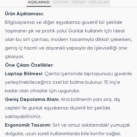
AÇIKLAMASI
TESLİMAT
DEĞİŞİM
ÖZELLIKLERI
Ürün Açıklaması:
Bilgisayarınızı ve diğer eşyalarınızı güvenli bir şekilde
taşımanın şık ve pratik yolu! Günlük kullanım için ideal
olan bu sırt çantası, modern tasarımıyla dikkat çekerken,
geniş iç hacmi ve dayanıklı yapısıyla da işlevselliği öne
çıkarıyor.
Öne Çıkan Özellikler
:
Laptop Bölmesi
: Çanta içerisinde laptopunuzu güvenle
yerleştirebileceğiniz özel bir bölme bulunur. 15 inç'e
kadar olan cihazlar için uygundur.
Geniş Depolama Alanı
: Ana bölmenin yanı sıra, dış
cepleri ile günlük eşyalarınızı düzenli bir şekilde
saklayabilirsiniz.
Ergonomik Tasarım
: Sırt ve omuz askılarındaki yumuşak
dolgular, uzun süreli kullanımlarda bile konfor sağlar.