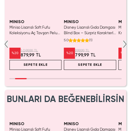
SAKIN KAÇIRMA!
MINISO
MINISO
MINIS
Miniso Lisanslı Soft Fufu
Disney Lisanslı Gıda Damgası
Miniso 
Koleksiyonu Aç Tavşan Peluş
Blind Box – Sürpriz Karakterli
Kristal
Oyuncak
Eğlenceli Sunum
Cm
5.0
(
1
)
1.099,99 TL
999,99 TL
%
20
%
20
%
20
879,99 TL
799,99 TL
SEPETE EKLE
SEPETE EKLE
BUNLARI DA BEĞENEBİLİRSİN
SAKIN KAÇIRMA!
MINISO
MINISO
MINIS
Miniso Lisanslı Soft Fufu
Disney Lisanslı Gıda Damgası
Miniso 