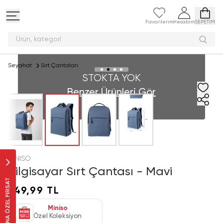
Favorilerim
Hesabım
SEPETİM
Ürün, kate
Seyahat
Sırt Çantaları
STOKTA YOK
Benzer Ürünleri Gör
MINISO
Bilgisayar Sırt Çantası - Mavi
SANA ÖZEL FIRSAT
749,99 TL
Miniso
Özel Koleksiyon