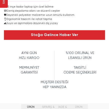
💻
15 inçe kadar laptop için özel bölme
🎒
Geniş depolama alanı ve düzenli cepler
🛡️
Dayanıklı polyester malzeme uzun ömürlü kullanım
👌
Ergonomik tasarım ile rahat taşıma
🌊
Suya ve aşınmalara dayanıklı dış yüzey
Stoğa Gelince Haber Ver
AYNI GÜN
%100 ORİJİNAL VE
HIZLI KARGO
LİSANSLI ÜRÜN
MEMNUNİYET
TAKSİTLİ
GARANTİSİ
ÖDEME SEÇENEKLERİ
MÜŞTERİ DESTEĞİ
HEP YANINIZDA
ÜRÜN
SİPARİŞ &
İADE &
ÜRÜN