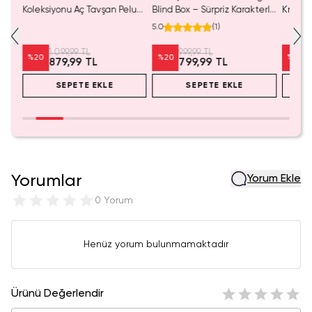
Koleksiyonu Aç Tavşan Peluş
Blind Box – Sürpriz Karakterli
Kristal
Oyuncak
Eğlenceli Sunum
Cm
5.0
(
1
)
1.099,99 TL
999,99 TL
%
20
%
20
%
20
879,99 TL
799,99 TL
SEPETE EKLE
SEPETE EKLE
Yorumlar
Yorum Ekle
0 Yorum
Henüz yorum bulunmamaktadır
Ürünü Değerlendir