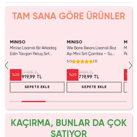
TAM SANA GÖRE ÜRÜNLER
Yalnızca 1 Adet Kaldı.
Yalnızca 2 Adet Kaldı.
Tükenmeden Satın Al
Tükenmeden Satın Al
MINISO
MINISO
MINIS
anda
Miniso Lisanslı Bir Arkadaş
We Bare Bears Lisanslı Boz
Miniso 
M
Edin Tavşan Peluş Sırt
Ayı Mini Sırt Çantası – Su
Peluş S
Çantası – Yumuşak Dokulu &
Geçirmez ve Hafif Günlük
Kahver
5.0
(
3
)
Ayarlanabilir
Çanta 24 Cm
Askılı
1.149,99 TL
899,99 TL
%
20
%
20
%
20
919,99 TL
719,99 TL
SEPETE EKLE
SEPETE EKLE
KAÇIRMA, BUNLAR DA ÇOK
SATIYOR