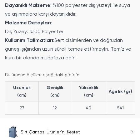
Dayanıklı Malzeme
: %100 polyester dış yüzeyi ile suya
ve aşınmalara karşı dayanıklıdır.
Malzeme Detayları
:
Dış Yüzey: %100 Polyester
Kullanım Talimatları
:Sert cisimlerden ve doğrudan
güneş ışığından uzun süreli temas ettirmeyin. Temiz ve
kuru bir alanda muhafaza edin.
Bu ürünün ölçüleri aşağıdaki gibidir:
Uzunluk
Genişlik
Yükseklik
Ağırlık (gr)
(cm)
(cm)
(cm)
27
12
40
541
Sırt Çantası Ürünlerini Keşfet