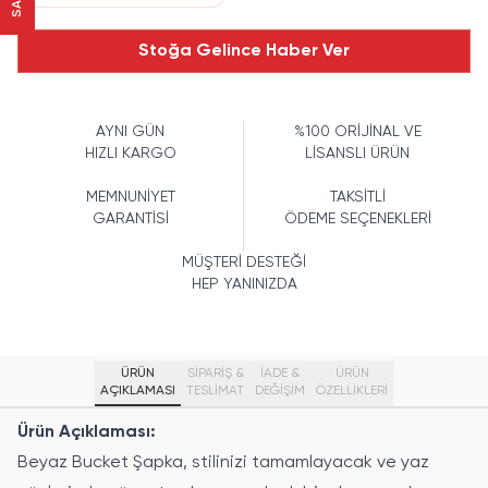
Stoğa Gelince Haber Ver
AYNI GÜN
%100 ORİJİNAL VE
HIZLI KARGO
LİSANSLI ÜRÜN
MEMNUNİYET
TAKSİTLİ
GARANTİSİ
ÖDEME SEÇENEKLERİ
MÜŞTERİ DESTEĞİ
HEP YANINIZDA
ÜRÜN
SİPARİŞ &
İADE &
ÜRÜN
AÇIKLAMASI
TESLİMAT
DEĞİŞİM
ÖZELLIKLERI
Ürün Açıklaması:
Beyaz Bucket Şapka, stilinizi tamamlayacak ve yaz