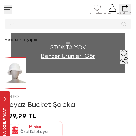
Favorilerim
Hesabım
SEPETİM
P
Aksesuar
Şapka
STOKTA YOK
Benzer Ürünleri Gör
MINISO
Beyaz Bucket Şapka
SANA ÖZEL FIRSAT
379,99 TL
Miniso
Özel Koleksiyon