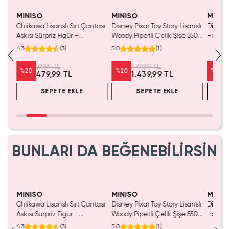
MINISO
MINISO
MINIS
Chiikawa Lisanslı Sırt Çantası
Disney Pixar Toy Story Lisanslı
Disney 
Mavi
Askısı Sürpriz Figür –
Woody Pipetli Çelik Şişe 550
Hafızal
a
Koleksiyonluk Blind Box
mL – Saplı Tasarım
– Seya
4.3
(
3
)
5.0
(
1
)
Anahtarlık Aksesuar
599,99 TL
1.799,99 TL
%
20
%
20
%
20
479,99 TL
1.439,99 TL
SEPETE EKLE
SEPETE EKLE
BUNLARI DA BEĞENEBİLİRSİN
MINISO
MINISO
MINIS
Chiikawa Lisanslı Sırt Çantası
Disney Pixar Toy Story Lisanslı
Disney 
Mavi
Askısı Sürpriz Figür –
Woody Pipetli Çelik Şişe 550
Hafızal
a
Koleksiyonluk Blind Box
mL – Saplı Tasarım
– Seya
4.3
(
3
)
5.0
(
1
)