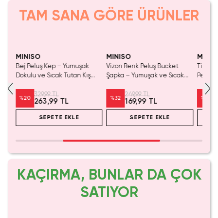
TAM SANA GÖRE ÜRÜNLER
Yalnızca 1 Adet Kaldı.
Yalnızca 4 Adet Kaldı.
Yaln
Tükenmeden Satın Al
Tükenmeden Satın Al
Tük
MINISO
MINISO
MINIS
Bej Peluş Kep – Yumuşak
Vizon Renk Peluş Bucket
Tilki K
Dokulu ve Sıcak Tutan Kış
Şapka – Yumuşak ve Sıcak
Peluş 
 Ve
Şapkası
Tutan Tasarım
Yumuşak
329,99 TL
249,99 TL
%
20
%
32
%
20
263,99 TL
169,99 TL
SEPETE EKLE
SEPETE EKLE
KAÇIRMA, BUNLAR DA ÇOK
SATIYOR