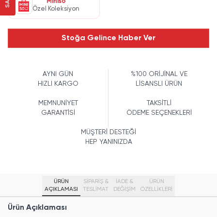
Miniso
Özel Koleksiyon
Stoğa Gelince Haber Ver
AYNI GÜN
%100 ORİJİNAL VE
HIZLI KARGO
LİSANSLI ÜRÜN
MEMNUNİYET
TAKSİTLİ
GARANTİSİ
ÖDEME SEÇENEKLERİ
MÜŞTERİ DESTEĞİ
HEP YANINIZDA
ÜRÜN
SİPARİŞ &
İADE &
ÜRÜN
AÇIKLAMASI
TESLİMAT
DEĞİŞİM
ÖZELLIKLERI
Ürün Açıklaması