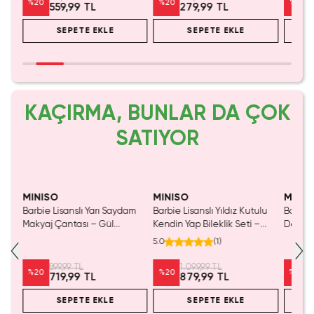
%
20
%
20
%
36
559,99 TL
279,99 TL
SEPETE EKLE
SEPETE EKLE
KAÇIRMA, BUNLAR DA ÇOK
SATIYOR
ÇIRMA!
Tükeniyor!
Yalnızca 3 Adet Kaldı.
Yaln
Tükenmeden Satın Al
Tük
MINISO
MINISO
MINIS
r
Barbie Lisanslı Yarı Saydam
Barbie Lisanslı Yıldız Kutulu
Barbie 
iyon
Makyaj Çantası – Gül
Kendin Yap Bileklik Seti –
Detaylı
Kırmızısı (20 Cm)
Yaratıcı Takı Tasarım Kiti 10,5
Kozmet
5.0
(
1
)
Cm
899,99 TL
1.099,99 TL
%
20
%
20
%
20
719,99 TL
879,99 TL
SEPETE EKLE
SEPETE EKLE