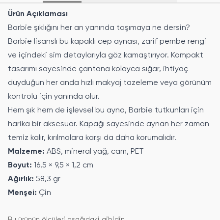
Ürün Açıklaması
Barbie şıklığını her an yanında taşımaya ne dersin?
Barbie lisanslı bu kapaklı cep aynası, zarif pembe rengi
ve içindeki sim detaylarıyla göz kamaştırıyor. Kompakt
tasarımı sayesinde çantana kolayca sığar, ihtiyaç
duyduğun her anda hızlı makyaj tazeleme veya görünüm
kontrolü için yanında olur.
Hem şık hem de işlevsel bu ayna, Barbie tutkunları için
harika bir aksesuar. Kapağı sayesinde aynan her zaman
temiz kalır, kırılmalara karşı da daha korumalıdır.
Malzeme:
ABS, mineral yağ, cam, PET
Boyut:
16,5 × 9,5 × 1,2 cm
Ağırlık:
58,3 gr
Menşei:
Çin
Bu ürünün ölçüleri aşağıdaki gibidir: