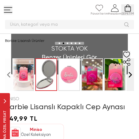
Favorilerim
Hesabım
SEPETİM
Ürün, kategori vey
Barbie Lisanslı Ürünler
STOKTA YOK
Benzer Ürünleri Gör
MINISO
Barbie Lisanslı Kapaklı Cep Aynası
SANA ÖZEL FIRSAT
349,99 TL
Miniso
Özel Koleksiyon