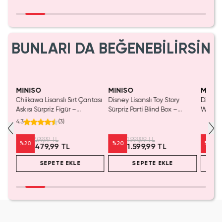
BUNLARI DA BEĞENEBİLİRSİN
MINISO
MINISO
MINIS
Chiikawa Lisanslı Sırt Çantası
Disney Lisanslı Toy Story
Disney 
Mavi
Askısı Sürpriz Figür –
Sürpriz Parti Blind Box –
Woody 
a
Koleksiyonluk Blind Box
Koleksiyonluk Figür
mL – K
4.3
(
3
)
Anahtarlık Aksesuar
599,99 TL
1.999,99 TL
%
20
%
20
%
20
479,99 TL
1.599,99 TL
SEPETE EKLE
SEPETE EKLE