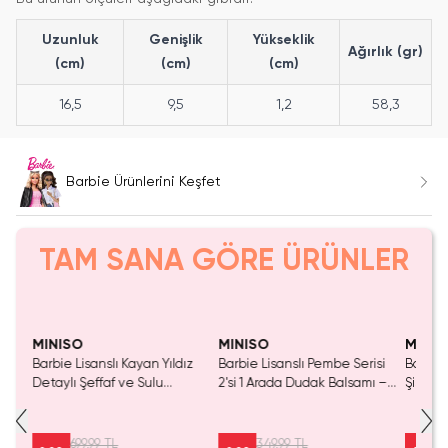
Uzunluk
Genişlik
Yükseklik
Ağırlık (gr)
(cm)
(cm)
(cm)
16,5
9,5
1,2
58,3
Barbie Ürünlerini Keşfet
TAM SANA GÖRE ÜRÜNLER
Yalnızca 1 Adet Kaldı.
SAKIN KAÇIRMA!
SAKIN KAÇIRMA!
Tükeniyor!
Tükenmeden Satın Al
MINISO
MINISO
MINIS
Barbie Lisanslı Kayan Yıldız
Barbie Lisanslı Pembe Serisi
Barbie 
k
Detaylı Şeffaf ve Sulu
2'si 1 Arada Dudak Balsamı –
Şişe – Ç
Cm
Kozmetik Çantası 21 cm
Gül Tonlu Nemlendirici ve
Koruma
Renk Veren Lip Balm 7.9 Cm
699,99 TL
349,99 TL