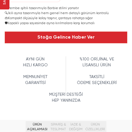
💖
Pembe ışıltılı tasarımıyla Barbie stilini yansıtır
🔍
İkili ayna tasarımıyla hem genel hem detaylı görünüm kontrolü
👜
Kompakt ölçüsüyle kolay taşınır, çantaya rahatça sığar
🛡️
Kapaklı yapısı sayesinde ayna kırılmalara karşı korumalı
Stoğa Gelince Haber Ver
AYNI GÜN
%100 ORİJİNAL VE
HIZLI KARGO
LİSANSLI ÜRÜN
MEMNUNİYET
TAKSİTLİ
GARANTİSİ
ÖDEME SEÇENEKLERİ
MÜŞTERİ DESTEĞİ
HEP YANINIZDA
ÜRÜN
SİPARİŞ &
İADE &
ÜRÜN
AÇIKLAMASI
TESLİMAT
DEĞİŞİM
ÖZELLIKLERI