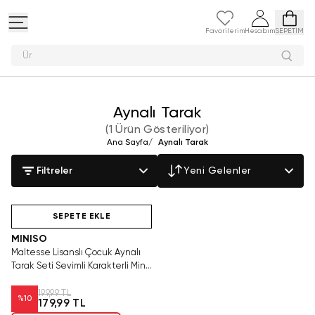
Favorilerim
Hesabım
SEPETİM
Pelu
Aynalı Tarak
(
1 Ürün Gösteriliyor
)
Ana Sayfa
/
Aynalı Tarak
Filtreler
Yeni Gelenler
Hızlı Teslimat
SEPETE EKLE
MINISO
Maltesse Lisanslı Çocuk Aynalı
Tarak Seti Sevimli Karakterli Mini
Bakım ve Saç Aksesuar Kiti
199,99 TL
%
10
179,99 TL