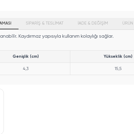
AMASI
SİPARİŞ & TESLİMAT
İADE & DEĞİŞİM
ÜRÜN 
nabilir. Kaydırmaz yapısıyla kullanım kolaylığı sağlar.
Genişlik (cm)
Yükseklik (cm)
4,3
15,5