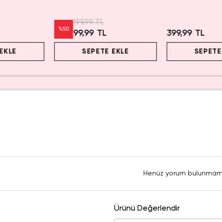
Mama Kabı 22.5
199,99 TL
%
50
99,99 TL
399,99 TL
EKLE
SEPETE EKLE
SEPETE
Henüz yorum bulunmam
Ürünü Değerlendir