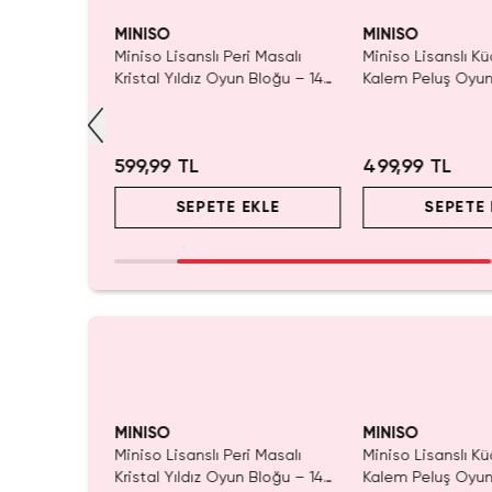
RMA!
MINISO
MINISO
t Fufu
Miniso Lisanslı Peri Masalı
Miniso Lisanslı Kü
vşan Peluş
Kristal Yıldız Oyun Bloğu – 14
Kalem Peluş Oyun
Cm
Pembe) - 17 cm
599,99 TL
499,99 TL
EKLE
SEPETE EKLE
SEPETE 
RMA!
MINISO
MINISO
t Fufu
Miniso Lisanslı Peri Masalı
Miniso Lisanslı Kü
vşan Peluş
Kristal Yıldız Oyun Bloğu – 14
Kalem Peluş Oyun