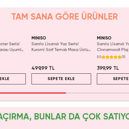
TAM SANA GÖRE ÜRÜNLER
aldı.
KAÇIRMA!
Tükeniyor!
Tüken
n Al
MINISO
MINISO
ster Serisi
Sanrio Lisanslı Yaz Serisi
Sanrio Lisanslı Y
arası Uyumlu
Kuromi Sörf Temalı Masa Üstü
Cinnamoroll Plaj
li Mekanik
Telefon Tutucu ve Tablet
Üstü Telefon Tut
5.0
(
3
)
cu - Beyaz
Standı
Standı
499,99 TL
399,99 TL
EKLE
SEPETE EKLE
SEPETE
AÇIRMA, BUNLAR DA ÇOK SATIY