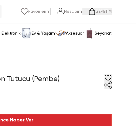
Favorilerim
Hesabım
SEPETİM
Elektronik
Ev & Yaşam
Aksesuar
Seyahat
on Tutucu (Pembe)
ince Haber Ver