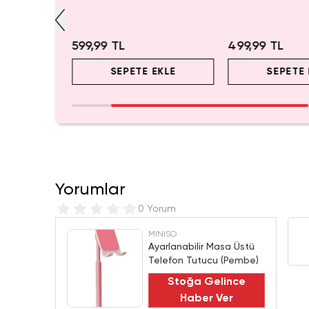
Cm
Pembe) - 17 cm
599,99 TL
499,99 TL
EKLE
SEPETE EKLE
SEPETE 
Yorumlar
0 Yorum
MINISO
Ayarlanabilir Masa Üstü
Telefon Tutucu (Pembe)
Stoğa Gelince
Haber Ver