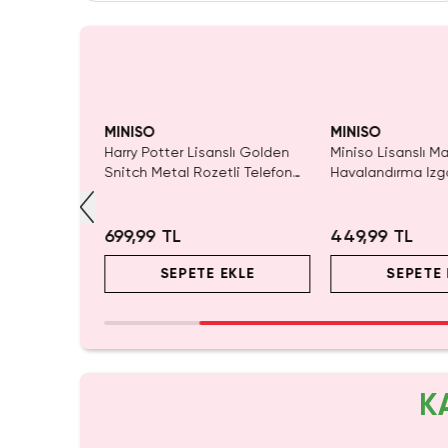
ldı.
Yalnızca 1 Adet Kaldı.
Yalnızca 2 Adet K
SAKIN 
 Al
Tükenmeden Satın Al
Tükenmeden Satı
MINISO
MINISO
klet İçin
Harry Potter Lisanslı Golden
Miniso Lisanslı Ma
S ve Çinko
Snitch Metal Rozetli Telefon
Havalandırma Izg
lantı Sarı
İpi
Yerçekimi Destek
Araç Telefon Tutu
699,99 TL
449,99 TL
EKLE
SEPETE EKLE
SEPETE 
K