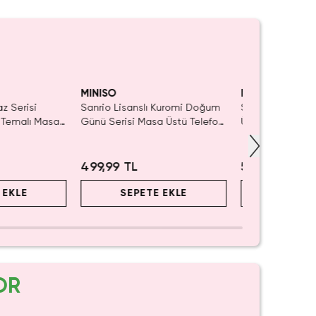
iyor!
Yalnızca 3 Adet Kaldı.
Yalnızca 4 Adet
Tükenmeden Satın Al
Tükenmeden Sa
MINISO
MINISO
az Serisi
Sanrio Lisanslı Kuromi Doğum
Sanrio Lisanslı
 Temalı Masa
Günü Serisi Masa Üstü Telefon
Üstü Telefon Tu
ucu ve Tablet
Tutucu Figürlü Stand
Dekoratif Stand
499,99 TL
549,99 TL
 EKLE
SEPETE EKLE
SEPET
OR