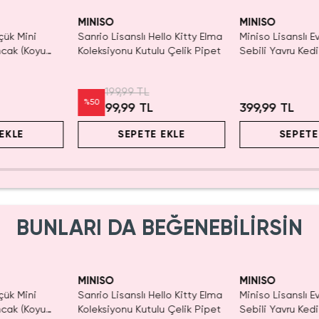
Yalnızca 1 Adet Kaldı.
Tüken
Tükenmeden Satın Al
MINISO
MINISO
çük Mini
Sanrio Lisanslı Hello Kitty Elma
Miniso Lisanslı E
cak (Koyu
Koleksiyonu Kutulu Çelik Pipet
Sebili Yavru Ked
Mama Kabı 22.5
199,99 TL
%
50
99,99 TL
399,99 TL
EKLE
SEPETE EKLE
SEPETE
BUNLARI DA BEĞENEBİLİRSİN
Yalnızca 1 Adet Kaldı.
Tüken
Tükenmeden Satın Al
MINISO
MINISO
çük Mini
Sanrio Lisanslı Hello Kitty Elma
Miniso Lisanslı E
cak (Koyu
Koleksiyonu Kutulu Çelik Pipet
Sebili Yavru Ked