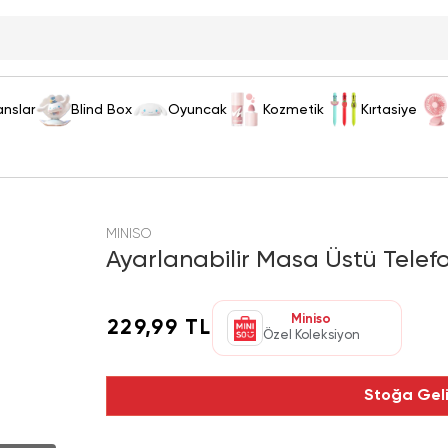
anslar
Blind Box
Oyuncak
Kozmetik
Kırtasiye
MINISO
Ayarlanabilir Masa Üstü Telef
Miniso
229,99 TL
Özel Koleksiyon
Stoğa Gel