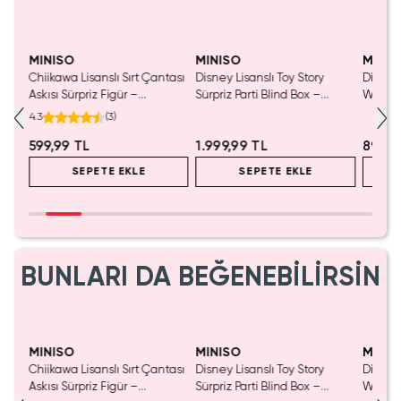
MINISO
MINISO
MINIS
Chiikawa Lisanslı Sırt Çantası
Disney Lisanslı Toy Story
Disney 
Mavi
Askısı Sürpriz Figür –
Sürpriz Parti Blind Box –
Woody 
a
Koleksiyonluk Blind Box
Koleksiyonluk Figür
mL – K
4.3
(
3
)
Anahtarlık Aksesuar
599,99 TL
1.999,99 TL
899,9
SEPETE EKLE
SEPETE EKLE
BUNLARI DA BEĞENEBİLİRSİN
MINISO
MINISO
MINIS
Chiikawa Lisanslı Sırt Çantası
Disney Lisanslı Toy Story
Disney 
Mavi
Askısı Sürpriz Figür –
Sürpriz Parti Blind Box –
Woody 