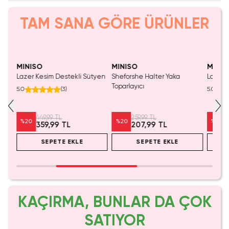
TAM SANA GÖRE ÜRÜNLER
Yalnızca 3 Adet Kaldı.
Yalnızca 3 Adet Kaldı.
Yaln
Tükenmeden Satın Al
Tükenmeden Satın Al
Tük
MINISO
MINISO
MINIS
 –
Lazer Kesim Destekli Sütyen
Sheforshe Halter Yaka
Lazer 
e
Toparlayıcı
5.0
(
3
)
5.0
449,99 TL
259,99 TL
%
20
%
20
%
20
359,99 TL
207,99 TL
SEPETE EKLE
SEPETE EKLE
KAÇIRMA, BUNLAR DA ÇOK
SATIYOR