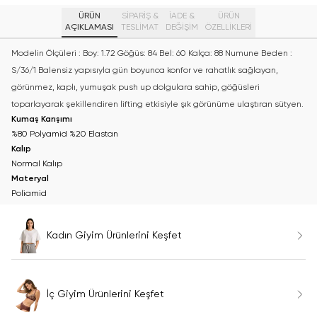
ÜRÜN
SİPARİŞ &
İADE &
ÜRÜN
AÇIKLAMASI
TESLİMAT
DEĞİŞİM
ÖZELLIKLERI
Modelin Ölçüleri : Boy: 1.72 Göğüs: 84 Bel: 60 Kalça: 88 Numune Beden :
S/36/1 Balensiz yapısıyla gün boyunca konfor ve rahatlık sağlayan,
görünmez, kaplı, yumuşak push up dolgulara sahip, göğüsleri
toparlayarak şekillendiren lifting etkisiyle şık görünüme ulaştıran sütyen.
Kumaş Karışımı
%80 Polyamid %20 Elastan
Kalıp
Normal Kalıp
Materyal
Poliamid
Kadın Giyim Ürünlerini Keşfet
İç Giyim Ürünlerini Keşfet