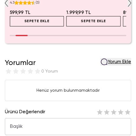
a
Koleksiyonluk Blind Box
Koleksiyonluk Figür
mL – K
4.3
(
3
)
Anahtarlık Aksesuar
599,99 TL
1.999,99 TL
899,9
SEPETE EKLE
SEPETE EKLE
Yorumlar
Yorum Ekle
0 Yorum
Henüz yorum bulunmamaktadır
Ürünü Değerlendir