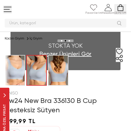
Favorilerim
Hesabım
SEPETİM
Ürün, kateg
Kadın Giyim
İç Giyim
STOKTA YOK
Benzer Ürünleri Gör
MINISO
Aw24 New Bra 336130 B Cup
SANA ÖZEL FIRSAT
Desteksiz Sütyen
499,99 TL