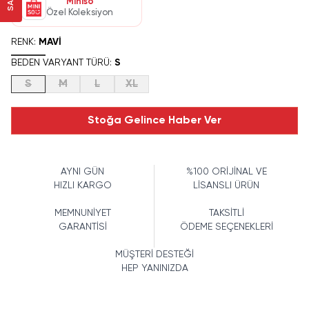
Miniso
Özel Koleksiyon
RENK
:
MAVI
BEDEN VARYANT TÜRÜ
:
S
S
M
L
XL
Stoğa Gelince Haber Ver
AYNI GÜN
%100 ORİJİNAL VE
HIZLI KARGO
LİSANSLI ÜRÜN
MEMNUNİYET
TAKSİTLİ
GARANTİSİ
ÖDEME SEÇENEKLERİ
MÜŞTERİ DESTEĞİ
HEP YANINIZDA