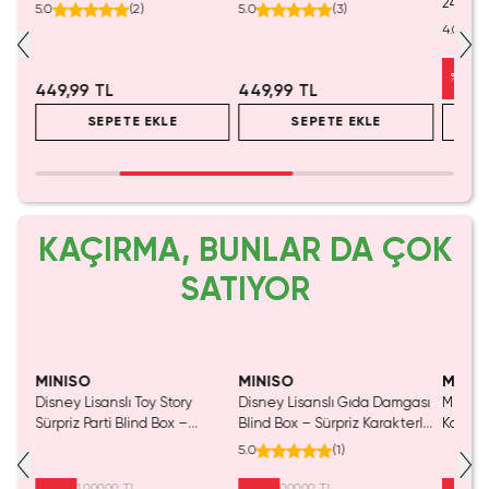
24 Ade
5.0
(
2
)
5.0
(
3
)
Tasarı
4.0
%
22
449,99 TL
449,99 TL
SEPETE EKLE
SEPETE EKLE
KAÇIRMA, BUNLAR DA ÇOK
SATIYOR
MINISO
MINISO
MINIS
ncak
Disney Lisanslı Toy Story
Disney Lisanslı Gıda Damgası
Miniso 
Sürpriz Parti Blind Box –
Blind Box – Sürpriz Karakterli
Koleks
Koleksiyonluk Figür
Eğlenceli Sunum
Oyunc
5.0
(
1
)