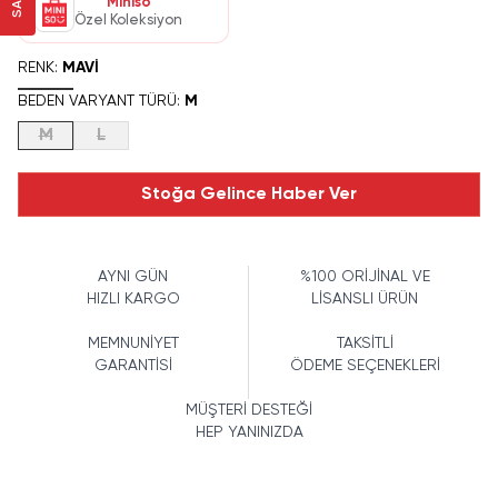
Miniso
Özel Koleksiyon
RENK
:
MAVI
BEDEN VARYANT TÜRÜ
:
M
M
L
Stoğa Gelince Haber Ver
AYNI GÜN
%100 ORİJİNAL VE
HIZLI KARGO
LİSANSLI ÜRÜN
MEMNUNİYET
TAKSİTLİ
GARANTİSİ
ÖDEME SEÇENEKLERİ
MÜŞTERİ DESTEĞİ
HEP YANINIZDA