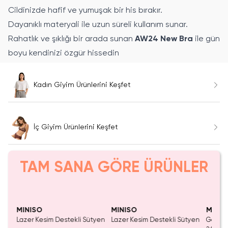
Cildinizde hafif ve yumuşak bir his bırakır.
Dayanıklı materyali ile uzun süreli kullanım sunar.
Rahatlık ve şıklığı bir arada sunan
AW24 New Bra
ile gün
boyu kendinizi özgür hissedin
Kadın Giyim Ürünlerini Keşfet
İç Giyim Ürünlerini Keşfet
TAM SANA GÖRE ÜRÜNLER
Yalnızca 1 Adet Kaldı.
Yalnızca 3 Adet Kaldı.
Tükenmeden Satın Al
Tükenmeden Satın Al
MINISO
MINISO
MINIS
adın
Lazer Kesim Destekli Sütyen
Lazer Kesim Destekli Sütyen
Göğüs 