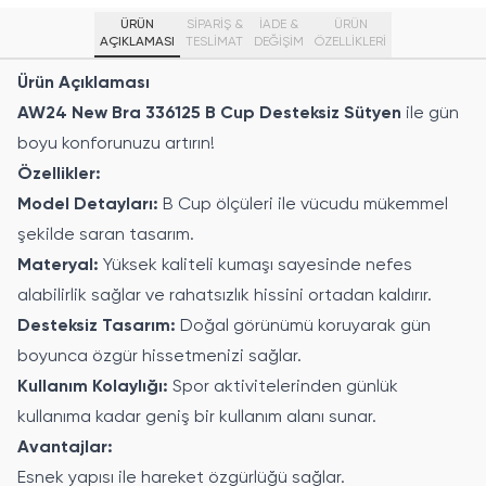
ÜRÜN
SİPARİŞ &
İADE &
ÜRÜN
AÇIKLAMASI
TESLİMAT
DEĞİŞİM
ÖZELLIKLERI
Ürün Açıklaması
AW24 New Bra 336125 B Cup Desteksiz Sütyen
ile gün
boyu konforunuzu artırın!
Özellikler:
Model Detayları:
B Cup ölçüleri ile vücudu mükemmel
şekilde saran tasarım.
Materyal:
Yüksek kaliteli kumaşı sayesinde nefes
alabilirlik sağlar ve rahatsızlık hissini ortadan kaldırır.
Desteksiz Tasarım:
Doğal görünümü koruyarak gün
boyunca özgür hissetmenizi sağlar.
Kullanım Kolaylığı:
Spor aktivitelerinden günlük
kullanıma kadar geniş bir kullanım alanı sunar.
Avantajlar:
Esnek yapısı ile hareket özgürlüğü sağlar.