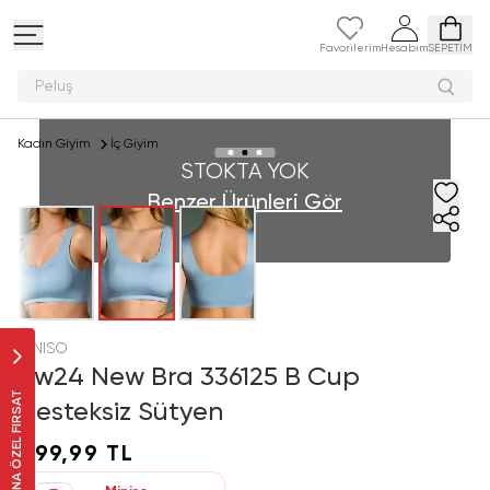
Favorilerim
Hesabım
SEPETİM
Peluş oy
Kadın Giyim
İç Giyim
STOKTA YOK
Benzer Ürünleri Gör
MINISO
Aw24 New Bra 336125 B Cup
SANA ÖZEL FIRSAT
Desteksiz Sütyen
499,99 TL