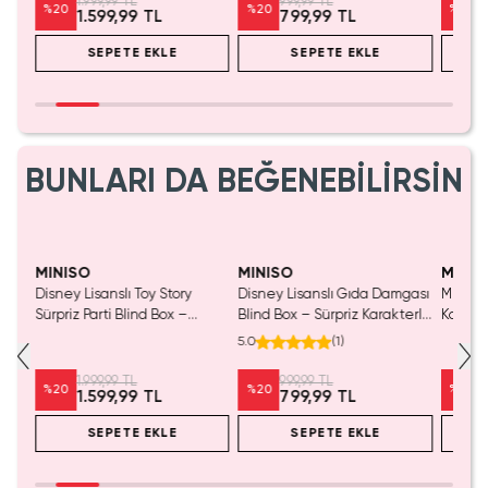
1.999,99 TL
999,99 TL
%
20
%
20
%
20
1.599,99 TL
799,99 TL
SEPETE EKLE
SEPETE EKLE
BUNLARI DA BEĞENEBİLİRSİN
MINISO
MINISO
MINIS
ncak
Disney Lisanslı Toy Story
Disney Lisanslı Gıda Damgası
Miniso 
Sürpriz Parti Blind Box –
Blind Box – Sürpriz Karakterli
Koleks
Koleksiyonluk Figür
Eğlenceli Sunum
Oyunc
5.0
(
1
)
1.999,99 TL
999,99 TL
%
20
%
20
%
20
1.599,99 TL
799,99 TL
SEPETE EKLE
SEPETE EKLE