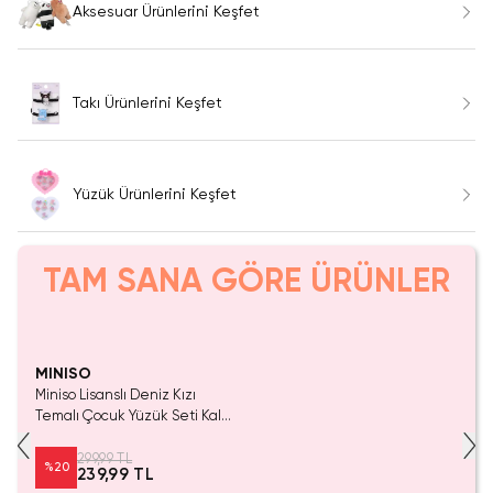
Aksesuar Ürünlerini Keşfet
Takı Ürünlerini Keşfet
Yüzük Ürünlerini Keşfet
TAM SANA GÖRE ÜRÜNLER
Yalnızca 2 Adet Kaldı.
Tükenmeden Satın Al
MINISO
Miniso Lisanslı Deniz Kızı
Temalı Çocuk Yüzük Seti Kalp
Kutulu (7 Adet)
299,99 TL
%
20
239,99 TL