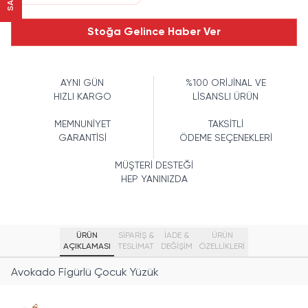
Stoğa Gelince Haber Ver
AYNI GÜN
%100 ORİJİNAL VE
HIZLI KARGO
LİSANSLI ÜRÜN
MEMNUNİYET
TAKSİTLİ
GARANTİSİ
ÖDEME SEÇENEKLERİ
MÜŞTERİ DESTEĞİ
HEP YANINIZDA
ÜRÜN
SİPARİŞ &
İADE &
ÜRÜN
AÇIKLAMASI
TESLİMAT
DEĞİŞİM
ÖZELLIKLERI
Avokado Figürlü Çocuk Yüzük