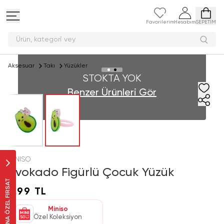
Favorilerim
Hesabım
SEPETİM
Ürün, kategori
Aksesuar
Takı
Yüzükler
STOKTA YOK
Benzer Ürünleri Gör
MINISO
Avokado Figürlü Çocuk Yüzük
SANA ÖZEL FIRSAT
9,99 TL
Miniso
Özel Koleksiyon