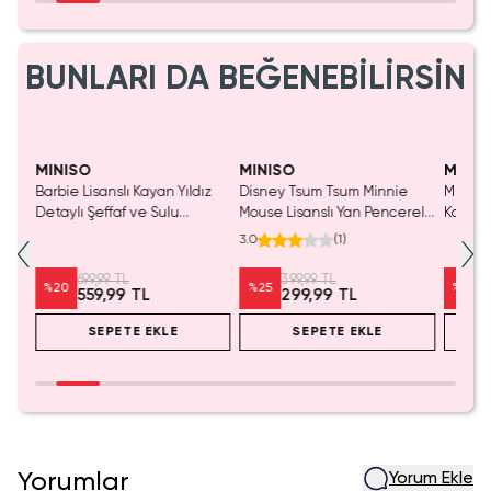
BUNLARI DA BEĞENEBİLİRSİN
Yalnızca 1 Adet Kaldı.
Yalnızca 1 Adet Kaldı.
Tükenmeden Satın Al
Tükenmeden Satın Al
MINISO
MINISO
MINIS
Barbie Lisanslı Kayan Yıldız
Disney Tsum Tsum Minnie
Miniso 
Detaylı Şeffaf ve Sulu
Mouse Lisanslı Yan Pencereli
Koleksi
Kozmetik Çantası 21 cm
Mini Saklama Kutusu –
Oyunc
3.0
(
1
)
Masaüstü Organizeri
699,99 TL
399,99 TL
%
20
%
25
%
20
559,99 TL
299,99 TL
SEPETE EKLE
SEPETE EKLE
Yorumlar
Yorum Ekle