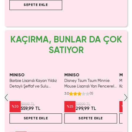
SEPETE EKLE
KAÇIRMA, BUNLAR DA ÇOK
SATIYOR
Yalnızca 1 Adet Kaldı.
Yalnızca 1 Adet Kaldı.
Tükenmeden Satın Al
Tükenmeden Satın Al
MINISO
MINISO
MINIS
Barbie Lisanslı Kayan Yıldız
Disney Tsum Tsum Minnie
Miniso 
Detaylı Şeffaf ve Sulu
Mouse Lisanslı Yan Pencereli
Koleksi
Kozmetik Çantası 21 cm
Mini Saklama Kutusu –
Oyunc
3.0
(
1
)
Masaüstü Organizeri
699,99 TL
399,99 TL
%
20
%
25
%
20
559,99 TL
299,99 TL
SEPETE EKLE
SEPETE EKLE