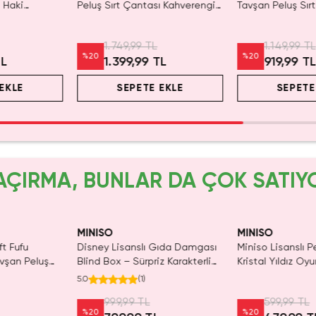
ı Haki
Peluş Sırt Çantası Kahverengi
Tavşan Peluş Sır
lı Çocuk
Ayarlanabilir Askılı Çocuk
Yumuşak Dokulu
Çantası
Ayarlanabilir
1.749,99 TL
1.149,99 TL
%
20
%
20
TL
1.399,99 TL
919,99 T
EKLE
SEPETE EKLE
SEPETE
AÇIRMA, BUNLAR DA ÇOK SATIY
IRMA!
MINISO
MINISO
ft Fufu
Disney Lisanslı Gıda Damgası
Miniso Lisanslı P
avşan Peluş
Blind Box – Sürpriz Karakterli
Kristal Yıldız Oy
Eğlenceli Sunum
Cm
5.0
(
1
)
999,99 TL
599,99 TL
%
20
%
20