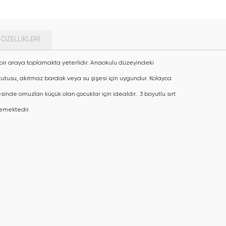
ÖZELLIKLERI
ı bir araya toplamakta yeterlidir. Anaokulu düzeyindeki
kutusu, akıtmaz bardak veya su şişesi için uygundur. Kolayca
de omuzları küçük olan çocuklar için idealdir.. 3 boyutlu sırt
emektedir.