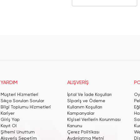
YARDIM
ALIŞVERİŞ
PO
Müşteri Hizmetleri
İptal Ve İade Koşulları
Oy
Sıkça Sorulan Sorular
Sipariş ve Ödeme
Pe
Bilgi Toplumu Hizmetleri
Kullanım Koşulları
Eğ
Kariyer
Kampanyalar
Har
Giriş Yap
Kişisel Verilerin Korunması
San
Kayıt Ol
Kanunu
Ku
Şifremi Unuttum
Çerez Politikası
We
Alışveriş Sepetim
Aydınlatma Metni
Dis