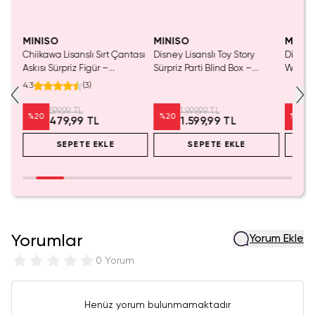
MINISO
MINISO
MINIS
Chiikawa Lisanslı Sırt Çantası
Disney Lisanslı Toy Story
Disney 
Mavi
Askısı Sürpriz Figür –
Sürpriz Parti Blind Box –
Woody 
a
Koleksiyonluk Blind Box
Koleksiyonluk Figür
mL – K
4.3
(
3
)
Anahtarlık Aksesuar
599,99 TL
1.999,99 TL
%
20
%
20
%
20
479,99 TL
1.599,99 TL
SEPETE EKLE
SEPETE EKLE
Yorumlar
Yorum Ekle
0 Yorum
Henüz yorum bulunmamaktadır