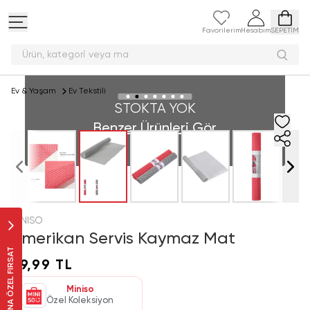
Favorilerim
Hesabım
SEPETİM
Ürün, kategori vey
Ev & Yaşam
Ev Tekstili
STOKTA YOK
Benzer Ürünleri Gör
MINISO
Amerikan Servis Kaymaz Mat
SANA ÖZEL FIRSAT
59,99 TL
Miniso
Özel Koleksiyon