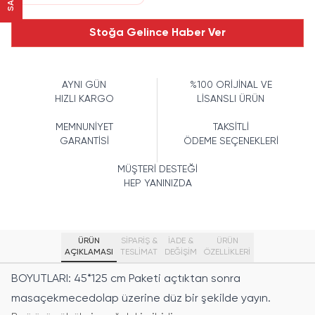
Stoğa Gelince Haber Ver
AYNI GÜN
%100 ORİJİNAL VE
HIZLI KARGO
LİSANSLI ÜRÜN
MEMNUNİYET
TAKSİTLİ
GARANTİSİ
ÖDEME SEÇENEKLERİ
MÜŞTERİ DESTEĞİ
HEP YANINIZDA
ÜRÜN
SİPARİŞ &
İADE &
ÜRÜN
AÇIKLAMASI
TESLİMAT
DEĞİŞİM
ÖZELLIKLERI
BOYUTLARI: 45*125 cm Paketi açtıktan sonra
masaçekmecedolap üzerine düz bir şekilde yayın.