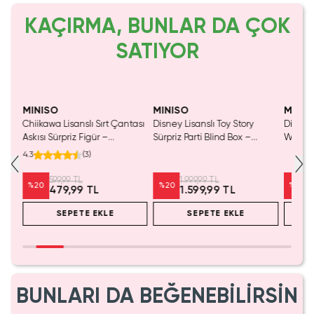
KAÇIRMA, BUNLAR DA ÇOK
SATIYOR
MINISO
MINISO
MINIS
Chiikawa Lisanslı Sırt Çantası
Disney Lisanslı Toy Story
Disney 
Mavi
Askısı Sürpriz Figür –
Sürpriz Parti Blind Box –
Woody 
a
Koleksiyonluk Blind Box
Koleksiyonluk Figür
mL – K
4.3
(
3
)
Anahtarlık Aksesuar
599,99 TL
1.999,99 TL
%
20
%
20
%
20
479,99 TL
1.599,99 TL
SEPETE EKLE
SEPETE EKLE
BUNLARI DA BEĞENEBİLİRSİN