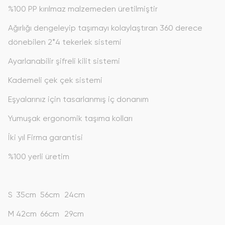
%100 PP kırılmaz malzemeden üretilmiştir
Ağırlığı dengeleyip taşımayı kolaylaştıran 360 derece
dönebilen 2*4 tekerlek sistemi
Ayarlanabilir şifreli kilit sistemi
Kademeli çek çek sistemi
Eşyalarınız için tasarlanmış iç donanım
Yumuşak ergonomik taşıma kolları
İki yıl Firma garantisi
%100 yerli üretim
S
35cm
56cm
24cm
M
42cm
66cm
29cm