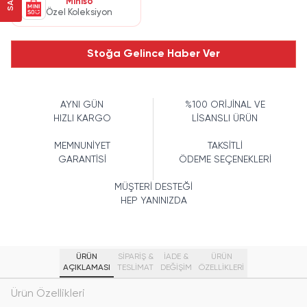
Miniso
Özel Koleksiyon
Stoğa Gelince Haber Ver
AYNI GÜN
%100 ORİJİNAL VE
HIZLI KARGO
LİSANSLI ÜRÜN
MEMNUNİYET
TAKSİTLİ
GARANTİSİ
ÖDEME SEÇENEKLERİ
MÜŞTERİ DESTEĞİ
HEP YANINIZDA
ÜRÜN
SİPARİŞ &
İADE &
ÜRÜN
AÇIKLAMASI
TESLİMAT
DEĞİŞİM
ÖZELLIKLERI
Ürün Özellikleri