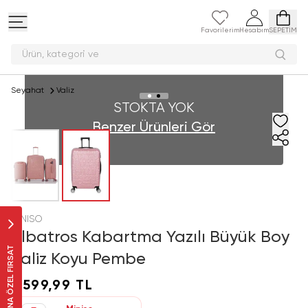
Favorilerim
Hesabım
SEPETİM
Ürün, kategori
Seyahat
Valiz
STOKTA YOK
Benzer Ürünleri Gör
MINISO
Albatros Kabartma Yazılı Büyük Boy
SANA ÖZEL FIRSAT
Valiz Koyu Pembe
1.599,99 TL