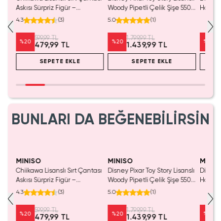
Mavi
Askısı Sürpriz Figür –
Woody Pipetli Çelik Şişe 550
Hafızal
a
Koleksiyonluk Blind Box
mL – Saplı Tasarım
– Seya
4.3
(
3
)
5.0
(
1
)
Anahtarlık Aksesuar
599,99 TL
1.799,99 TL
%
20
%
20
%
20
479,99 TL
1.439,99 TL
SEPETE EKLE
SEPETE EKLE
BUNLARI DA BEĞENEBİLİRSİN
MINISO
MINISO
MINIS
Chiikawa Lisanslı Sırt Çantası
Disney Pixar Toy Story Lisanslı
Disney 
Mavi
Askısı Sürpriz Figür –
Woody Pipetli Çelik Şişe 550
Hafızal
a
Koleksiyonluk Blind Box
mL – Saplı Tasarım
– Seya
4.3
(
3
)
5.0
(
1
)
Anahtarlık Aksesuar
599,99 TL
1.799,99 TL
%
20
%
20
%
20
479,99 TL
1.439,99 TL