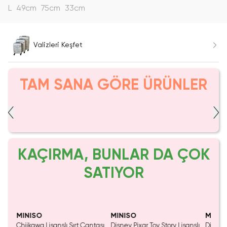
L
49cm
75cm
33cm
Valizleri Keşfet
TAM SANA GÖRE ÜRÜNLER
KAÇIRMA, BUNLAR DA ÇOK
SATIYOR
MINISO
MINISO
MINIS
Chiikawa Lisanslı Sırt Çantası
Disney Pixar Toy Story Lisanslı
Disney 