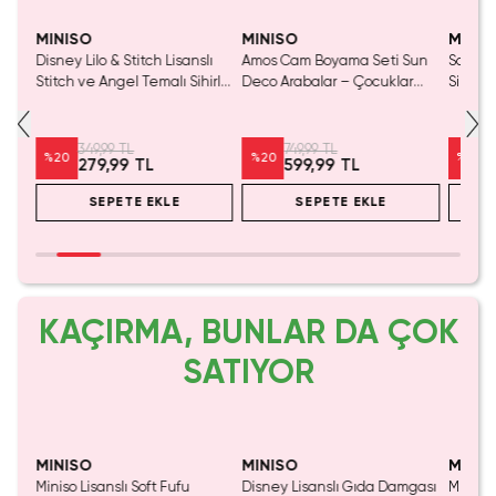
Yalnızca 1 Adet Kaldı.
Yaln
Tükenmeden Satın Al
Tük
MINISO
MINISO
MINIS
slı
Disney Lilo & Stitch Lisanslı
Amos Cam Boyama Seti Sun
Sanrio L
er
Stitch ve Angel Temalı Sihirli
Deco Arabalar – Çocuklar
Sihirl
Seti
Suyla Renklenen Yeniden
İçin Çıkarılabilir Sticker
– Tekra
Kullanılabilir Aktivite Seti
Aktivite Seti
Boyama
15 Cm
349,99 TL
749,99 TL
%
20
%
20
%
20
279,99 TL
599,99 TL
SEPETE EKLE
SEPETE EKLE
KAÇIRMA, BUNLAR DA ÇOK
SATIYOR
SAKIN KAÇIRMA!
MINISO
MINISO
MINIS
Miniso Lisanslı Soft Fufu
Disney Lisanslı Gıda Damgası
Miniso 