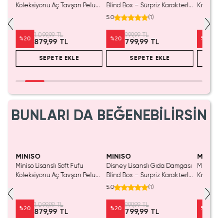
Koleksiyonu Aç Tavşan Peluş
Blind Box – Sürpriz Karakterli
Kristal
Oyuncak
Eğlenceli Sunum
Cm
5.0
(
1
)
1.099,99 TL
999,99 TL
%
20
%
20
%
20
879,99 TL
799,99 TL
SEPETE EKLE
SEPETE EKLE
BUNLARI DA BEĞENEBİLİRSİN
SAKIN KAÇIRMA!
MINISO
MINISO
MINIS
Miniso Lisanslı Soft Fufu
Disney Lisanslı Gıda Damgası
Miniso 
Koleksiyonu Aç Tavşan Peluş
Blind Box – Sürpriz Karakterli
Kristal
Oyuncak
Eğlenceli Sunum
Cm
5.0
(
1
)
1.099,99 TL
999,99 TL
%
20
%
20
%
20
879,99 TL
799,99 TL