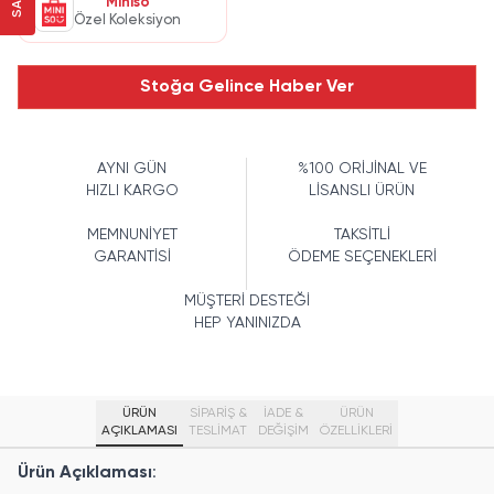
Miniso
Özel Koleksiyon
Stoğa Gelince Haber Ver
AYNI GÜN
%100 ORİJİNAL VE
HIZLI KARGO
LİSANSLI ÜRÜN
MEMNUNİYET
TAKSİTLİ
GARANTİSİ
ÖDEME SEÇENEKLERİ
MÜŞTERİ DESTEĞİ
HEP YANINIZDA
ÜRÜN
SİPARİŞ &
İADE &
ÜRÜN
AÇIKLAMASI
TESLİMAT
DEĞİŞİM
ÖZELLIKLERI
Ürün Açıklaması
: