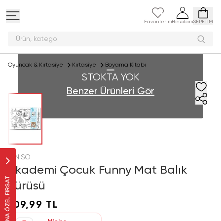
Favorilerim
Hesabım
SEPETİM
Ürün, k
Oyuncak & Kırtasiye
Kırtasiye
Boyama Kitabı
STOKTA YOK
Benzer Ürünleri Gör
MINISO
Akademi Çocuk Funny Mat Balık
SANA ÖZEL FIRSAT
Sürüsü
109,99 TL