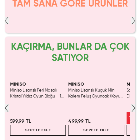
TAM SANA GÖRE ÜRÜNLER
KAÇIRMA, BUNLAR DA ÇOK
SATIYOR
Yaln
Tük
MINISO
MINISO
MINIS
Miniso Lisanslı Peri Masalı
Miniso Lisanslı Küçük Mini
Sanrio 
luş
Kristal Yıldız Oyun Bloğu – 14
Kalem Peluş Oyuncak (Koyu
Elma K
Cm
Pembe) - 17 cm
Çelik P
%
50
599,99 TL
499,99 TL
SEPETE EKLE
SEPETE EKLE