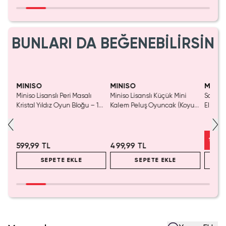
BUNLARI DA BEĞENEBİLİRSİN
Yaln
Tük
MINISO
MINISO
MINIS
Miniso Lisanslı Peri Masalı
Miniso Lisanslı Küçük Mini
Sanrio 
luş
Kristal Yıldız Oyun Bloğu – 14
Kalem Peluş Oyuncak (Koyu
Elma K
Cm
Pembe) - 17 cm
Çelik P
%
50
599,99 TL
499,99 TL
SEPETE EKLE
SEPETE EKLE