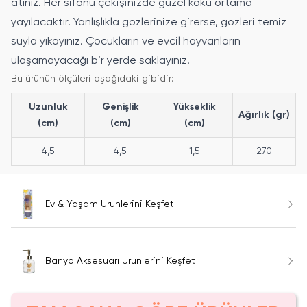
atınız. Her sifonu çekişinizde güzel koku ortama
yayılacaktır. Yanlışlıkla gözlerinize girerse, gözleri temiz
suyla yıkayınız. Çocukların ve evcil hayvanların
ulaşamayacağı bir yerde saklayınız.
Bu ürünün ölçüleri aşağıdaki gibidir:
Uzunluk
Genişlik
Yükseklik
Ağırlık (gr)
(cm)
(cm)
(cm)
4,5
4,5
1,5
270
Ev & Yaşam Ürünlerini Keşfet
Banyo Aksesuarı Ürünlerini Keşfet