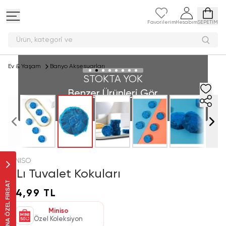
Favorilerim
Hesabım
SEPETİM
Ürün, kategor
Ev & Yaşam
Banyo Aksesuarları
STOKTA YOK
Benzer Ürünleri Gör
MINISO
6'Lı Tuvalet Kokuları
SANA ÖZEL FIRSAT
64,99 TL
Miniso
Özel Koleksiyon