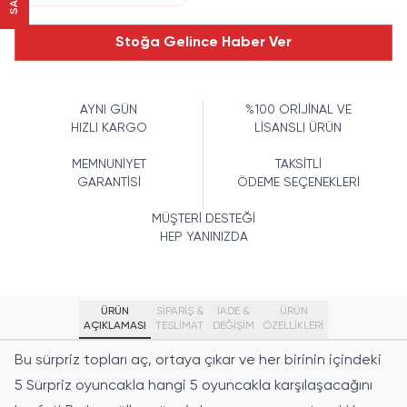
Stoğa Gelince Haber Ver
AYNI GÜN
%100 ORİJİNAL VE
HIZLI KARGO
LİSANSLI ÜRÜN
MEMNUNİYET
TAKSİTLİ
GARANTİSİ
ÖDEME SEÇENEKLERİ
MÜŞTERİ DESTEĞİ
HEP YANINIZDA
ÜRÜN
SİPARİŞ &
İADE &
ÜRÜN
AÇIKLAMASI
TESLİMAT
DEĞİŞİM
ÖZELLIKLERI
Bu sürpriz topları aç, ortaya çıkar ve her birinin içindeki
5 Sürpriz oyuncakla hangi 5 oyuncakla karşılaşacağını