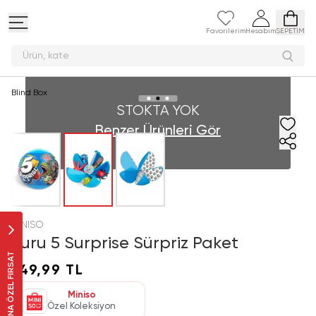
Favorilerim
Hesabım
SEPETİM
Ürün
Blind Box
STOKTA YOK
Benzer Ürünleri Gör
MINISO
Zuru 5 Surprise Sürpriz Paket
SANA ÖZEL FIRSAT
149,99 TL
Miniso
Özel Koleksiyon