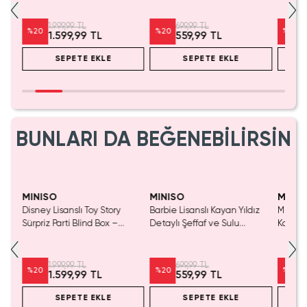
1.999,99 TL
699,99 TL
%
20
%
20
%
20
1.599,99 TL
559,99 TL
SEPETE EKLE
SEPETE EKLE
BUNLARI DA BEĞENEBİLİRSİN
Yalnızca 1 Adet Kaldı.
Tükenmeden Satın Al
MINISO
MINISO
MINIS
nslı
Disney Lisanslı Toy Story
Barbie Lisanslı Kayan Yıldız
Miniso 
550
Sürpriz Parti Blind Box –
Detaylı Şeffaf ve Sulu
Kalem 
Koleksiyonluk Figür
Kozmetik Çantası 21 cm
Pembe)
1.999,99 TL
699,99 TL
%
20
%
20
%
20
1.599,99 TL
559,99 TL
SEPETE EKLE
SEPETE EKLE