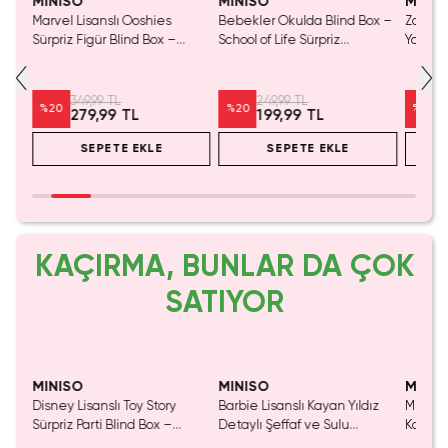
MINISO
MINISO
MINIS
Marvel Lisanslı Ooshies
Bebekler Okulda Blind Box –
Zanman
 –
Sürpriz Figür Blind Box –
School of Life Sürpriz
Yol Ser
 Cm
Koleksiyonluk Oyuncak
Oyuncak
– Blind
349,99 TL
249,99 TL
%
20
%
20
%
29
279,99 TL
199,99 TL
SEPETE EKLE
SEPETE EKLE
KAÇIRMA, BUNLAR DA ÇOK
SATIYOR
Yalnızca 1 Adet Kaldı.
Tükenmeden Satın Al
MINISO
MINISO
MINIS
nslı
Disney Lisanslı Toy Story
Barbie Lisanslı Kayan Yıldız
Miniso 
550
Sürpriz Parti Blind Box –
Detaylı Şeffaf ve Sulu
Kalem 
Koleksiyonluk Figür
Kozmetik Çantası 21 cm
Pembe)