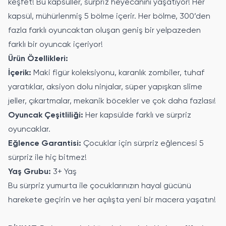
keşfet! Bu kapsüller, sürpriz heyecanını yaşatıyor! Her
kapsül, mühürlenmiş 5 bölme içerir. Her bölme, 300’den
fazla farklı oyuncaktan oluşan geniş bir yelpazeden
farklı bir oyuncak içeriyor!
Ürün Özellikleri:
İçerik:
Maki figür koleksiyonu, karanlık zombiler, tuhaf
yaratıklar, aksiyon dolu ninjalar, süper yapışkan slime
jeller, çıkartmalar, mekanik böcekler ve çok daha fazlası!
Oyuncak Çeşitliliği:
Her kapsülde farklı ve sürpriz
oyuncaklar.
Eğlence Garantisi:
Çocuklar için sürpriz eğlencesi 5
sürpriz ile hiç bitmez!
Yaş Grubu:
3+ Yaş
Bu sürpriz yumurta ile çocuklarınızın hayal gücünü
harekete geçirin ve her açılışta yeni bir macera yaşatın!