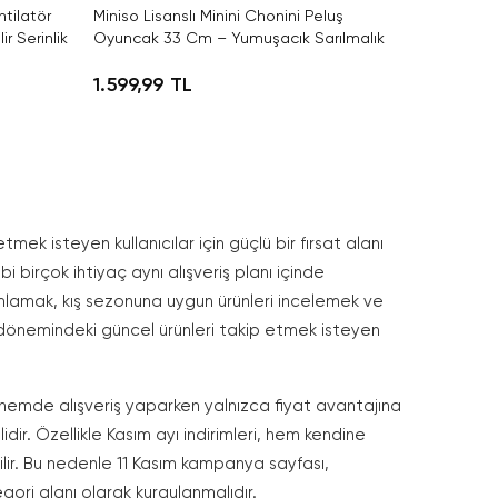
ntilatör
Miniso Lisanslı Minini Chonini Peluş
r Serinlik
Oyuncak 33 Cm – Yumuşacık Sarılmalık
1.599,99 TL
tmek isteyen kullanıcılar için güçlü bir fırsat alanı
 birçok ihtiyaç aynı alışveriş planı içinde
amamlamak, kış sezonuna uygun ürünleri incelemek ve
 dönemindeki güncel ürünleri takip etmek isteyen
Bu dönemde alışveriş yaparken yalnızca fiyat avantajına
ir. Özellikle Kasım ayı indirimleri, hem kendine
ilir. Bu nedenle 11 Kasım kampanya sayfası,
gori alanı olarak kurgulanmalıdır.