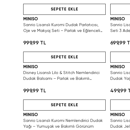
Hızlı Teslimat
SEPETE EKLE
MINISO
MINISO
Sanrio Lisanslı Kuromi Dudak Parlatıcısı,
Sanrio Lis
Oje ve Makyaj Seti – Parlak ve Eğlenceli
Seti 3 Ad
Bakım
999,99 TL
699,99 
Hızlı Teslimat
SEPETE EKLE
MINISO
MINISO
Disney Lisanslı Lilo & Stitch Nemlendirici
Sanrio Lisanslı Hello Kitty Nemlendirici
Dudak Balsamı – Parlak ve Bakımlı
Dudak Yağ
Görünüm
Görünüm
999,99 TL
499,99 
Hızlı Teslimat
SEPETE EKLE
MINISO
MINISO
Sanrio Lisanslı Kuromi Nemlendirici Dudak
Sanrio Lis
Yağı – Yumuşak ve Bakımlı Görünüm
Dudak Jeli