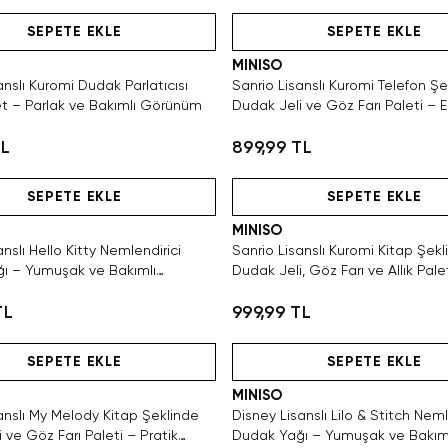
Hızlı Teslimat
Hızlı Teslimat
SEPETE EKLE
SEPETE EKLE
MINISO
anslı Kuromi Dudak Parlatıcısı
Sanrio Lisanslı Kuromi Telefon Şe
et – Parlak ve Bakımlı Görünüm
Dudak Jeli ve Göz Farı Paleti – E
Makyaj
TL
899,99 TL
Hızlı Teslimat
Hızlı Teslimat
SEPETE EKLE
SEPETE EKLE
MINISO
Sanrio Lisanslı Kuromi Kitap Şekl
ı – Yumuşak ve Bakımlı
Dudak Jeli, Göz Farı ve Allık Pale
Makyaj
TL
999,99 TL
Hızlı Teslimat
Hızlı Teslimat
SEPETE EKLE
SEPETE EKLE
MINISO
anslı My Melody Kitap Şeklinde
Disney Lisanslı Lilo & Stitch Neml
 ve Göz Farı Paleti – Pratik
Dudak Yağı – Yumuşak ve Bakım