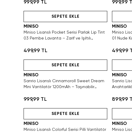
999,99 TL
999,99 
Hızlı Teslimat
SEPETE EKLE
MINISO
MINISO
Miniso Lisanslı Pocket Serisi Parlak Lip Tint
Miniso Lisa
03 Pembe Lavanta – Zarif ve Işıltılı
01 Nude Ka
Görünüm
499,99 TL
499,99 
Hızlı Teslimat
SEPETE EKLE
MINISO
MINISO
Sanrio Lisanslı Cinnamoroll Sweet Dream
Sanrio Li
Mini Vantilatör 1200mAh – Taşınabilir
Anahtarlık
Serinlik
Taşınabilir
999,99 TL
899,99 
Hızlı Teslimat
SEPETE EKLE
MINISO
MINISO
Miniso Lisanslı Colorful Serisi Pilli Vantilatör
Miniso Lis