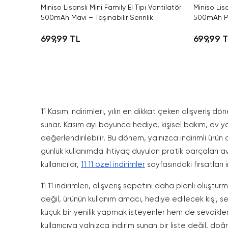
Miniso Lisanslı Mini Family El Tipi Vantilatör
Miniso Lisa
500mAh Mavi – Taşınabilir Serinlik
500mAh Pe
699,99 TL
699,99 
11 Kasım indirimleri, yılın en dikkat çeken alışveriş dö
sunar. Kasım ayı boyunca hediye, kişisel bakım, ev ya
değerlendirilebilir. Bu dönem, yalnızca indirimli ürü
günlük kullanımda ihtiyaç duyulan pratik parçaları 
kullanıcılar,
11 11 özel indirimler
sayfasındaki fırsatları i
11 11 indirimleri, alışveriş sepetini daha planlı oluşt
değil, ürünün kullanım amacı, hediye edilecek kişi, s
küçük bir yenilik yapmak isteyenler hem de sevdikleri
kullanıcıya yalnızca indirim sunan bir liste değil, do