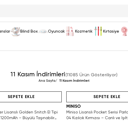
anslar
Blind Box
Oyuncak
Kozmetik
Kırtasiye
11 Kasım İndirimleri
(
11085 Ürün Gösteriliyor
)
Ana Sayfa
/
11 Kasım İndirimleri
Hızlı Teslimat
Hızlı Teslimat
SEPETE EKLE
SEPETE EKLE
MINISO
er Lisanslı Golden Snitch El Tipi
Miniso Lisanslı Pocket Serisi Parla
 1200mAh – Büyülü Taşınabilir
04 Kızılcık Kırmızısı – Canlı ve Işıltı
Görünüm