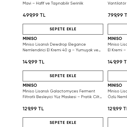
Mavi – Hafif ve Taşınabilir Serinlik
Vantilatör
499,99 TL
799,99 
Hızlı Teslimat
SEPETE EKLE
MINISO
MINISO
Miniso Lisanslı Dewdrop Elegance
Miniso Lis
Nemlendirici El Kremi 40 g – Yumuşak ve
El Kremi –
Bakımlı Eller
149,99 TL
149,99 
Hızlı Teslimat
SEPETE EKLE
MINISO
MINISO
Miniso Lisanslı Galactomyces Ferment
Miniso Lis
Filtratlı Besleyici Yüz Maskesi – Pratik Cilt
Özlü Nemle
Bakımı
Yumuşak 
129,99 TL
129,99 T
Hızlı Teslimat
SEPETE EKLE