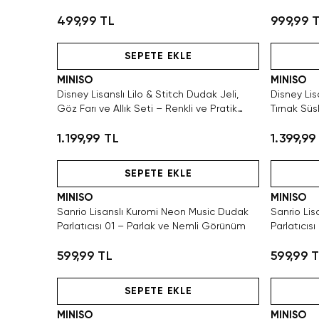
Makyaj
499,99 TL
999,99 
Hızlı Teslimat
SEPETE EKLE
MINISO
MINISO
Disney Lisanslı Lilo & Stitch Dudak Jeli,
Disney Lis
Göz Farı ve Allık Seti – Renkli ve Pratik
Tırnak Süs
Makyaj
Tasarım
1.199,99 TL
1.399,99
Hızlı Teslimat
SEPETE EKLE
MINISO
MINISO
Sanrio Lisanslı Kuromi Neon Music Dudak
Sanrio Li
Parlatıcısı 01 – Parlak ve Nemli Görünüm
Parlatıcıs
599,99 TL
599,99 
Hızlı Teslimat
SEPETE EKLE
MINISO
MINISO