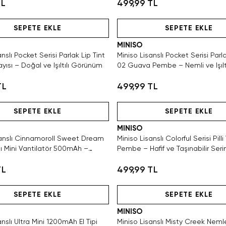
TL
499,99 TL
Hızlı Teslimat
Hızlı Teslimat
SEPETE EKLE
SEPETE EKLE
MINISO
nslı Pocket Serisi Parlak Lip Tint
Miniso Lisanslı Pocket Serisi Parla
yısı – Doğal ve Işıltılı Görünüm
02 Guava Pembe – Nemli ve Işıltı
Görünüm
TL
499,99 TL
Hızlı Teslimat
Hızlı Teslimat
SEPETE EKLE
SEPETE EKLE
MINISO
sanslı Cinnamoroll Sweet Dream
Miniso Lisanslı Colorful Serisi Pilli
lı Mini Vantilatör 500mAh –
Pembe – Hafif ve Taşınabilir Serin
 Serinlik
TL
499,99 TL
Hızlı Teslimat
Hızlı Teslimat
SEPETE EKLE
SEPETE EKLE
MINISO
anslı Ultra Mini 1200mAh El Tipi
Miniso Lisanslı Misty Creek Nemlen