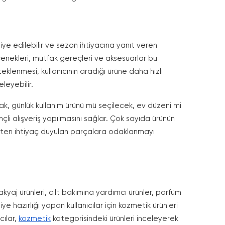
diye edilebilir ve sezon ihtiyacına yanıt veren
çenekleri, mutfak gereçleri ve aksesuarlar bu
klenmesi, kullanıcının aradığı ürüne daha hızlı
leyebilir.
cak, günlük kullanım ürünü mü seçilecek, ev düzeni mi
li alışveriş yapılmasını sağlar. Çok sayıda ürünün
çekten ihtiyaç duyulan parçalara odaklanmayı
Makyaj ürünleri, cilt bakımına yardımcı ürünler, parfüm
e hazırlığı yapan kullanıcılar için kozmetik ürünleri
cılar,
kozmetik
kategorisindeki ürünleri inceleyerek