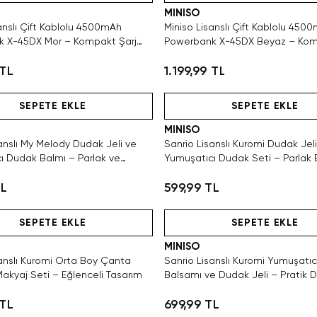
MINISO
anslı Çift Kablolu 4500mAh
Miniso Lisanslı Çift Kablolu 450
 X-45DX Mor – Kompakt Şarj
Powerbank X-45DX Beyaz – Kom
Desteği
 TL
1.199,99 TL
Hızlı Teslimat
Hızlı Teslimat
Hızlı Teslimat
SEPETE EKLE
SEPETE EKLE
MINISO
anslı My Melody Dudak Jeli ve
Sanrio Lisanslı Kuromi Dudak Jel
ı Dudak Balmı – Parlak ve
Yumuşatıcı Dudak Seti – Parlak
örünüm
TL
599,99 TL
Tükeniyor!
SAKIN KAÇIRMA!
Hızlı Teslimat
SEPETE EKLE
SEPETE EKLE
MINISO
sanslı Kuromi Orta Boy Çanta
Sanrio Lisanslı Kuromi Yumuşatı
akyaj Seti – Eğlenceli Tasarım
Balsamı ve Dudak Jeli – Pratik 
Bakımı
 TL
699,99 TL