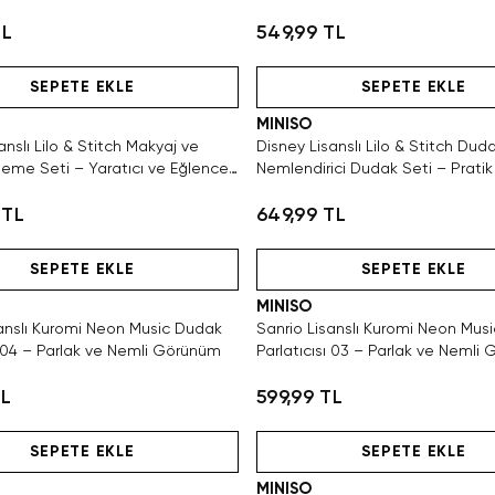
Görünüm
TL
549,99 TL
Hızlı Teslimat
Tükeniyor!
Hızlı Teslimat
SEPETE EKLE
SEPETE EKLE
MINISO
anslı Lilo & Stitch Makyaj ve
Disney Lisanslı Lilo & Stitch Duda
leme Seti – Yaratıcı ve Eğlenceli
Nemlendirici Dudak Seti – Prati
 TL
649,99 TL
Tükeniyor!
Hızlı Teslimat
SAKIN KAÇIRMA!
Tükeniyor!
Hızlı Teslimat
SEPETE EKLE
SEPETE EKLE
MINISO
sanslı Kuromi Neon Music Dudak
Sanrio Lisanslı Kuromi Neon Mus
ı 04 – Parlak ve Nemli Görünüm
Parlatıcısı 03 – Parlak ve Nemli
TL
599,99 TL
Hızlı Teslimat
Hızlı Teslimat
SEPETE EKLE
SEPETE EKLE
MINISO