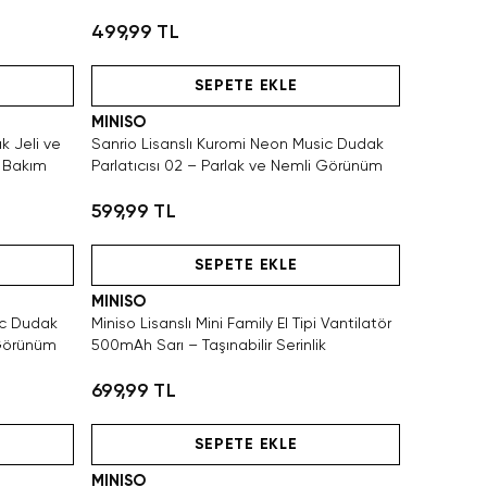
499,99 TL
SAKIN KAÇIRMA!
Hızlı Teslimat
SEPETE EKLE
MINISO
k Jeli ve
Sanrio Lisanslı Kuromi Neon Music Dudak
k Bakım
Parlatıcısı 02 – Parlak ve Nemli Görünüm
599,99 TL
SAKIN KAÇIRMA!
Tükeniyor!
Hızlı Teslimat
SEPETE EKLE
MINISO
ic Dudak
Miniso Lisanslı Mini Family El Tipi Vantilatör
 Görünüm
500mAh Sarı – Taşınabilir Serinlik
699,99 TL
Hızlı Teslimat
SEPETE EKLE
MINISO