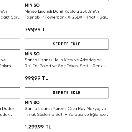
MINISO
0mAh
Miniso Lisanslı Dahili Kablolu 2500mAh
pakt Şarj
Taşınabilir Powerbank X-25DX – Pratik Şarj
Desteği
799,99 TL
Tükeniyor!
SEPETE EKLE
MINISO
i ve
Sanrio Lisanslı Hello Kitty ve Arkadaşları
 Bakım
Ruj, Far Paleti ve Saç Tokası Seti – Renkli
Stil
999,99 TL
Hızlı Teslimat
SEPETE EKLE
MINISO
cı Dudak
Sanrio Lisanslı Kuromi Orta Boy Makyaj ve
Dudak
Tırnak Süsleme Seti – Yaratıcı ve Eğlenceli
Tasarım
1.299,99 TL