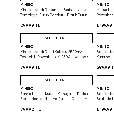
MINISO
MINISO
Miniso Lisanslı Dopamine Serisi Lavanta
Miniso Lis
Temizleyici Burun Bantları – Pratik Burun
Powerbank
Bakımı
Desteği
299,99 TL
1.199,99
Hızlı Teslimat
SEPETE EKLE
MINISO
MINISO
Miniso Lisanslı Dahili Kablolu 2500mAh
Sanrio Lis
Taşınabilir Powerbank X-25DX – Kompakt
Yumuşatıc
Şarj
Bakımlı G
799,99 TL
599,99 
Hızlı Teslimat
Hızlı Teslimat
SEPETE EKLE
MINISO
MINISO
Sanrio Lisanslı Kuromi Yumuşatıcı Dudak
Sanrio Li
Seti – Nemlendirici ve Bakımlı Görünüm
Şeklinde M
799,90 TL
1.199,99