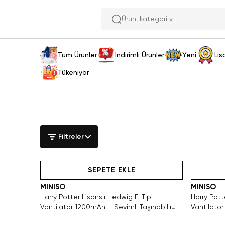
Ü
Tüm Ürünler
İndirimli Ürünler
Yeni
Lis
Tükeniyor
Filtreler
Hızlı Teslimat
SEPETE EKLE
MINISO
MINISO
Harry Potter Lisanslı Hedwig El Tipi
Harry Pott
Vantilatör 1200mAh – Sevimli Taşınabilir
Vantilatör
Serinlik
Serinlik