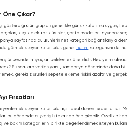
er Öne Çıkar?
ilgi gösterdiği ürün grupları genellikle günlük kullanıma uygun, he
arçaları, küçük elektronik ürünler, çanta modelleri, oyuncak se
mpanya sayfasında bu ürünlerin net kategori bağlantılarıyla deste
arada görmek isteyen kullanıcılar, genel
indirim
kategorisini de ince
eriş öncesinde ihtiyaçları belirlemek önemlidir. Hediye mi alına
acak? Bu sorulara verilen yanıt, kampanya döneminde daha bilinç
rlemek, gereksiz ürünleri sepete ekleme riskini azaltır ve ger
ı Fırsatları
ini yenilemek isteyen kullanıcılar için ideal dönemlerden biridir. 
rı bu dönemde alışveriş listelerinde öne çıkabilir. Özellikle hediy
ve bakım kategorilerini birlikte değerlendirmek isteyen kullanı