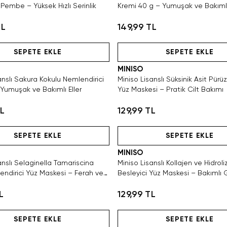
 Pembe – Yüksek Hızlı Serinlik
Kremi 40 g – Yumuşak ve Bakımlı 
TL
149,99 TL
Hızlı Teslimat
Hızlı Teslimat
SEPETE EKLE
SEPETE EKLE
MINISO
anslı Sakura Kokulu Nemlendirici
Miniso Lisanslı Süksinik Asit Pürüz
 Yumuşak ve Bakımlı Eller
Yüz Maskesi – Pratik Cilt Bakımı
TL
129,99 TL
Hızlı Teslimat
Hızlı Teslimat
SEPETE EKLE
SEPETE EKLE
MINISO
anslı Selaginella Tamariscina
Miniso Lisanslı Kollajen ve Hidroli
ndirici Yüz Maskesi – Ferah ve
Besleyici Yüz Maskesi – Bakımlı
Bakım
L
129,99 TL
Hızlı Teslimat
Hızlı Teslimat
SEPETE EKLE
SEPETE EKLE