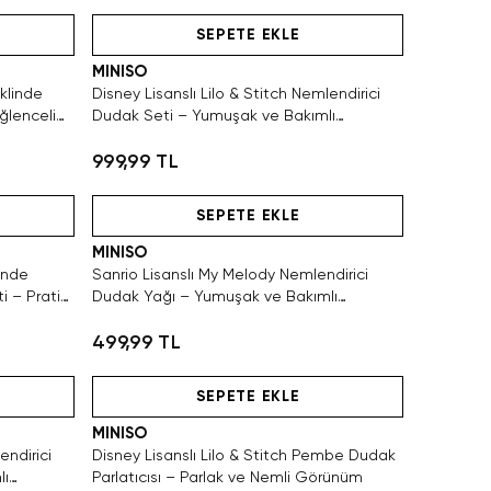
Hızlı Teslimat
SEPETE EKLE
MINISO
klinde
Disney Lisanslı Lilo & Stitch Nemlendirici
ğlenceli
Dudak Seti – Yumuşak ve Bakımlı
Görünüm
999,99 TL
Hızlı Teslimat
SEPETE EKLE
MINISO
inde
Sanrio Lisanslı My Melody Nemlendirici
ti – Pratik
Dudak Yağı – Yumuşak ve Bakımlı
Görünüm
499,99 TL
Hızlı Teslimat
SEPETE EKLE
MINISO
endirici
Disney Lisanslı Lilo & Stitch Pembe Dudak
lı
Parlatıcısı – Parlak ve Nemli Görünüm