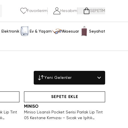
Favorilerim
Hesabım
SEPETİM
Elektronik
Ev & Yaşam
Aksesuar
Seyahat
Yeni Gelenler
Hızlı Teslimat
SEPETE EKLE
MINISO
k Lip Tint
Miniso Lisanslı Pocket Serisi Parlak Lip Tint
lı
05 Kestane Kırmızısı – Sıcak ve Işıltılı
Görünüm