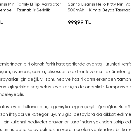
nslı Mini Family El Tipi Vantilatör
Sanrio Lisanslı Hello Kitty Mini Va
mbe – Taşınabilir Serinlik
500mAh – Kırmızı Beyaz Taşınabili
TL
999,99 TL
nemlerinden biri olarak farklı kategorilerde avantajlı ürünleri keşfe
şam, oyuncak, çanta, aksesuar, elektronik ve mutfak ürünleri gibi
n arayanlar için değil, yıl sonu hediye hazırlıklarını erkenden t
avantajlı şekilde seçmek isteyenler için de önemlidir. Kampanya
nceleyebilir.
urmak isteyen kullanıcılar için geniş kategori çeşitliliği sağlar. 
ezon ihtiyacı ve kategori uyumu gibi detaylara da dikkat edilmelid
 için kullanışlı hediyeler arayanlar tarafından yakından takip ed
ğru ürünü daha kolay bulmasına yardımcı olan yönlendirici bir kate