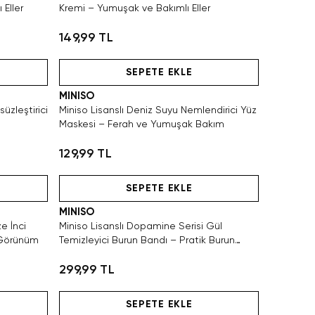
Eller
Kremi – Yumuşak ve Bakımlı Eller
149,99 TL
Hızlı Teslimat
SEPETE EKLE
MINISO
süzleştirici
Miniso Lisanslı Deniz Suyu Nemlendirici Yüz
Maskesi – Ferah ve Yumuşak Bakım
129,99 TL
Hızlı Teslimat
SEPETE EKLE
MINISO
ze İnci
Miniso Lisanslı Dopamine Serisi Gül
 Görünüm
Temizleyici Burun Bandı – Pratik Burun
Bakımı
299,99 TL
Hızlı Teslimat
SEPETE EKLE