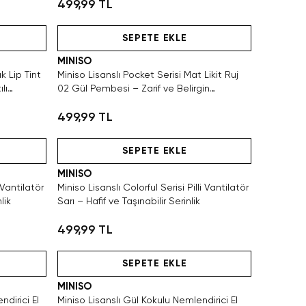
499,99 TL
Hızlı Teslimat
SEPETE EKLE
MINISO
k Lip Tint
Miniso Lisanslı Pocket Serisi Mat Likit Ruj
lı
02 Gül Pembesi – Zarif ve Belirgin
Görünüm
499,99 TL
Hızlı Teslimat
SEPETE EKLE
MINISO
 Vantilatör
Miniso Lisanslı Colorful Serisi Pilli Vantilatör
lik
Sarı – Hafif ve Taşınabilir Serinlik
499,99 TL
Hızlı Teslimat
SEPETE EKLE
MINISO
dirici El
Miniso Lisanslı Gül Kokulu Nemlendirici El